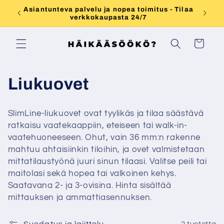
Ohita ja
Asiantunteva palvelu ja nopea toimitus - Tilaa
Aurinko
siirry
verkkokaupasta 24/7
sisältöön
Ostoskori
K
Liukuovet
o
SlimLine-liukuovet ovat tyylikäs ja tilaa säästävä
k
ratkaisu vaatekaappiin, eteiseen tai walk-in-
vaatehuoneeseen. Ohut, vain 36 mm:n rakenne
o
mahtuu ahtaisiinkin tiloihin, ja ovet valmistetaan
mittatilaustyönä juuri sinun tilaasi. Valitse peili tai
e
maitolasi sekä hopea tai valkoinen kehys.
l
Saatavana 2- ja 3-ovisina. Hinta sisältää
mittauksen ja ammattiasennuksen.
m