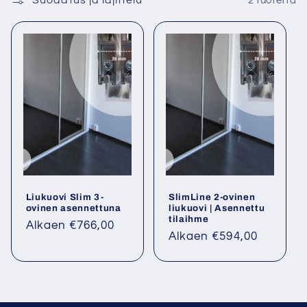
Suodatus ja lajittelu
2 tuotetta
a
:
Liukuovi Slim 3-
SlimLine 2-ovinen
ovinen asennettuna
liukuovi | Asennettu
tilaihme
Normaalihinta
Alkaen €766,00
Normaalihinta
Alkaen €594,00